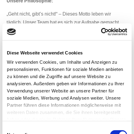
Unsere Philosophie:
„Geht nicht, gibt’s nicht!“ – Dieses Motto leben wir
täglich. Unser Team hat es sich zur Aufgabe gemacht,
jede Herausforderung anzunehmen und Lösungen für
jede noch so komplexe Reparatur zu finden. Wir sind
stolz darauf, eine der wenigen Werkstätten zu sein, die
Diese Webseite verwendet Cookies
für nahezu alle Kaffeevollautomatenmarken eine
Wir verwenden Cookies, um Inhalte und Anzeigen zu
wirtschaftliche Reparatur anbieten können.
personalisieren, Funktionen für soziale Medien anbieten
zu können und die Zugriffe auf unsere Website zu
Überzeugen Sie sich selbst von unserem Service!
analysieren. Außerdem geben wir Informationen zu Ihrer
Lassen Sie sich von der hohen Qualität,
Verwendung unserer Website an unsere Partner für
soziale Medien, Werbung und Analysen weiter. Unsere
Geschwindigkeit und Kosteneffizienz unserer
Partner führen diese Informationen möglicherweise mit
Reparaturen überzeugen. Kontaktieren Sie uns für eine
weiteren Daten zusammen, die Sie ihnen bereitgestellt
unverbindliche Beratung und erfahren Sie, warum
haben oder die sie im Rahmen Ihrer Nutzung der Dienste
Elektronik Service Küsters die beste Wahl für Ihre
gesammelt haben. Sie geben Einwilligung zu unseren
Einwilligungsauswahl
Kaffeevollautomatenreparatur ist.
Cookies, wenn Sie unsere Webseite weiterhin nutzen.